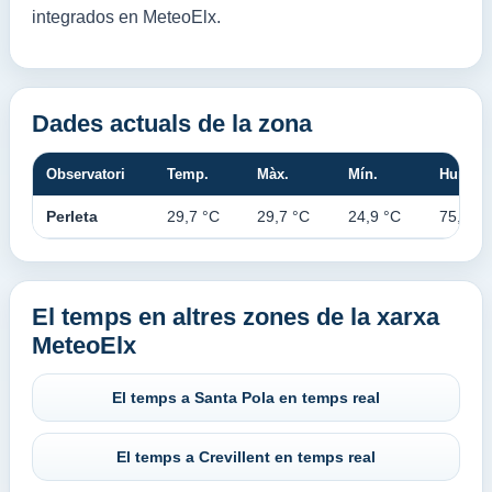
integrados en MeteoElx.
Dades actuals de la zona
Observatori
Temp.
Màx.
Mín.
Hum.
Perleta
29,7 °C
29,7 °C
24,9 °C
75,0 %
El temps en altres zones de la xarxa
MeteoElx
El temps a Santa Pola en temps real
El temps a Crevillent en temps real