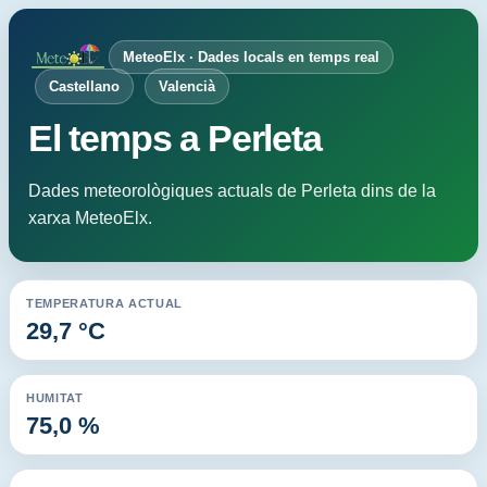
MeteoElx · Dades locals en temps real
Castellano
Valencià
El temps a Perleta
Dades meteorològiques actuals de Perleta dins de la
xarxa MeteoElx.
TEMPERATURA ACTUAL
29,7 °C
HUMITAT
75,0 %