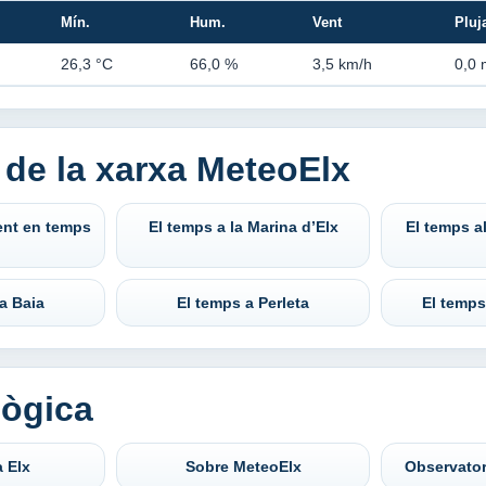
Mín.
Hum.
Vent
Pluj
26,3 °C
66,0 %
3,5 km/h
0,0
 de la xarxa MeteoElx
lent en temps
El temps a la Marina d’Elx
El temps al
la Baia
El temps a Perleta
El temps
lògica
a Elx
Sobre MeteoElx
Observator