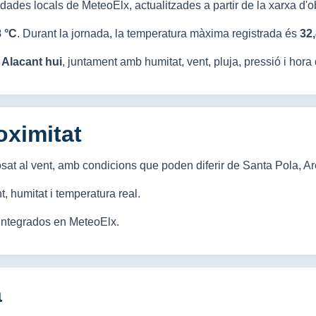
ades locals de MeteoElx, actualitzades a partir de la xarxa d'o
8 °C
. Durant la jornada, la temperatura màxima registrada és
32,
 Alacant hui
, juntament amb humitat, vent, pluja, pressió i hora
oximitat
sat al vent, amb condicions que poden diferir de Santa Pola, Aren
t, humitat i temperatura real.
integrados en MeteoElx.
a