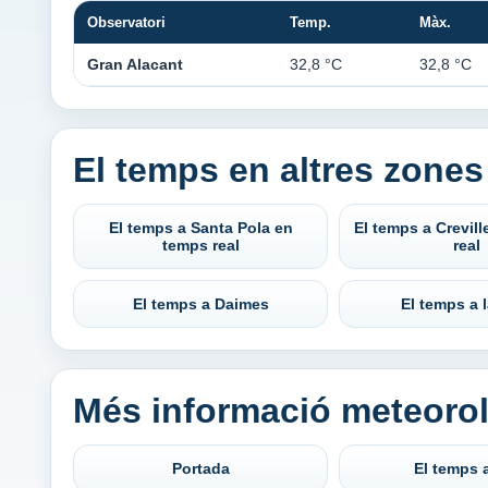
Observatori
Temp.
Màx.
Gran Alacant
32,8 °C
32,8 °C
El temps en altres zones
El temps a Santa Pola en
El temps a Crevil
temps real
real
El temps a Daimes
El temps a 
Més informació meteoro
Portada
El temps 