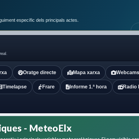
eguiment específic dels principals actes.
real.
arxa
Oratge directe
Mapa xarxa
Webcam
Timelapse
Frare
Informe 1.ª hora
Radio 