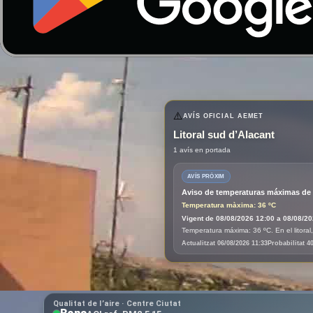
⚠️
AVÍS OFICI
Litoral sud 
Qualitat de l’aire · Centre Ciutat
1 avís en portada