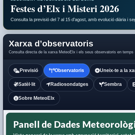
Festes d’Elx i Misteri 2026
Consulta la previsió del 7 al 15 d’agost, amb evolució diària i s
Xarxa d’observatoris
Consulta directa de la xarxa MeteoElx i els seus observatoris en temps 
Previsió
Observatoris
Uneix-te a la x
Satèl·lit
Radiosondatges
Sembra
Sobre MeteoElx