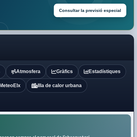
Consultar la previsió especial
s
Atmosfera
Gràfics
Estadístiques
MeteoElx
Illa de calor urbana