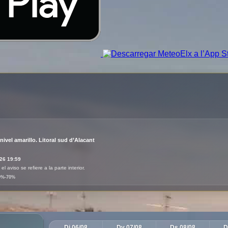
AL AEMET
d’Alacant
Dj 06/08
Dv 07/08
Ds 08/08
D