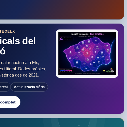
TEOELX
icals del
pó
a calor nocturna a Elx,
s i litoral. Dades pròpies,
històrica des de 2021.
rcal
Actualització diària
 complet