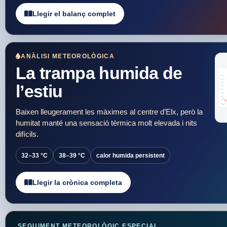
Llegir el balanç complet
ANÀLISI METEOROLÒGICA
La trampa humida de
l’estiu
Baixen lleugerament les màximes al centre d’Elx, però la
humitat manté una sensació tèrmica molt elevada i nits
difícils.
32–33 °C
38–39 °C
calor humida persistent
Llegir la crònica completa
SEGUIMENT METEOROLÒGIC ESPECIAL