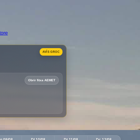
g 09/08
Dl 10/08
Dt 11/08
Dc 12/08