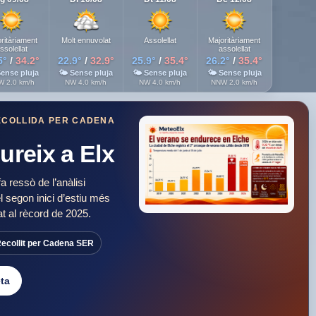
O
ritàriament
Molt ennuvolat
Assolellat
Majoritàriament
ssolellat
assolellat
5°
/
34.2°
22.9°
/
32.9°
25.9°
/
35.4°
26.2°
/
35.4°
ense pluja
🌤 Sense pluja
🌤 Sense pluja
🌤 Sense pluja
 2.0 km/h
NW 4.0 km/h
NW 4.0 km/h
NNW 2.0 km/h
ECOLLIDA PER CADENA
ureix a Elx
ressò de l’anàlisi
 segon inici d’estiu més
at al rècord de 2025.
ecollit per Cadena SER
eta