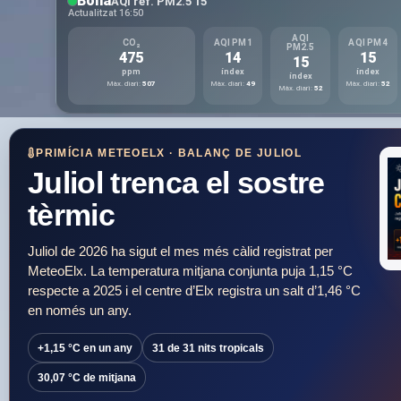
Bona
AQI ref. PM2.5 15
Actualitzat 16:50
AQI
CO₂
AQI PM1
AQI PM4
AVÍS PRÒXIM
PM2.5
475
14
15
15
Aviso de temp
ppm
índex
índex
índex
Màx. diari:
507
Màx. diari:
49
Màx. diari:
52
Màx. diari:
52
Temperatura m
Vigent de 08/0
Temperatura máxi
PRIMÍCIA METEOELX · BALANÇ DE JULIOL
Actualitzat 06/0
Juliol trenca el sostre
tèrmic
Juliol de 2026 ha sigut el mes més càlid registrat per
MeteoElx. La temperatura mitjana conjunta puja 1,15 °C
respecte a 2025 i el centre d’Elx registra un salt d’1,46 °C
en només un any.
+1,15 °C en un any
31 de 31 nits tropicals
30,07 °C de mitjana