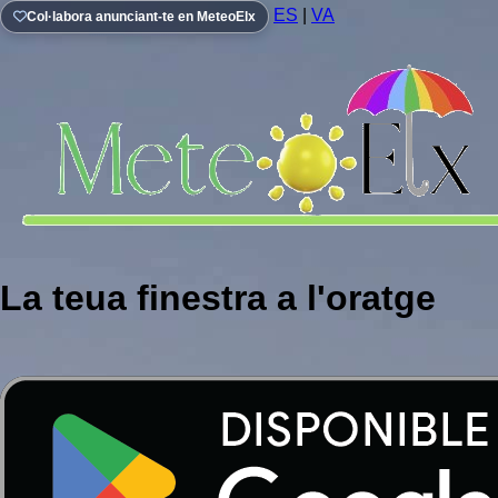
ES
|
VA
Col·labora anunciant-te en MeteoElx
La teua finestra a l'oratge