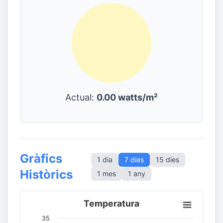
Actual:
0.00 watts/m²
Gràfics
1 dia
7 dies
15 dies
Històrics
1 mes
1 any
Temperatura
35