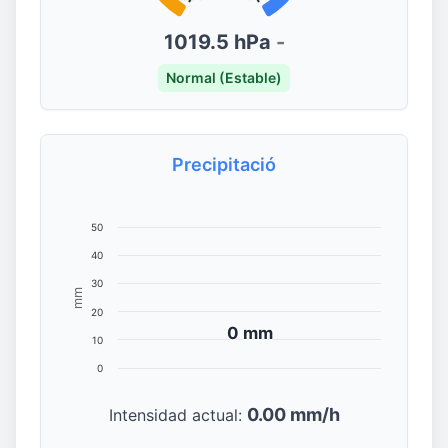
1019.5 hPa
-
Normal (Estable)
Precipitació
50
40
30
mm
20
0 mm
0 mm
10
0
0.00 mm/h
Intensidad actual: