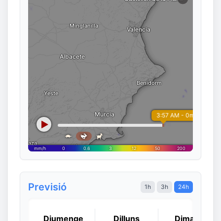
Previsió
1h
3h
24h
Diumenge
Dilluns
Dimarts