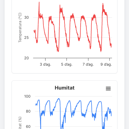
Temperatura (°C)
30
25
20
3 d’ag.
5 d’ag.
7 d’ag.
9 d’ag.
Humitat
100
80
Humitat (%)
60