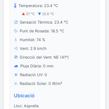
🌡️
Temperatura: 23.4 °C
▲
27 °C
▼
22.6 °C
🥵
Sensació Tèrmica: 23.4 °C
💦
Punt de Rosada: 18.5 °C
💧
Humitat: 74 %
💨
Vent: 2.9 km/h
🧭
Direcció del Vent: NE (41°)
🌧️
Pluja Diària: 0 mm
☀️
Radiació UV: 0
🔆
Radiació Solar: 0 W/m²
Ubicació
Lloc: Asprella