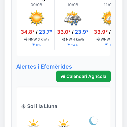
09/08
10/08
11/08
34.8°
/
23.7°
33.0°
/
23.9°
33.9°
/
24.1°
💨 NNW
3 km/h
💨 NW
4 km/h
💨 WNW
4 km/h
☔ 0%
☔ 24%
☔ 0%
Alertes i Efemèrides
🚜 Calendari Agrícola
☀️ Sol i la Lluna