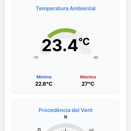
Temperatura Ambiental
23.4
°C
-15
45
Mínima
Màxima
22.6°C
27°C
Procedència del Vent
N
O
NE