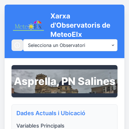
Xarxa
d'Observatoris de
MeteoElx
Asprella, PN Salines
Dades Actuals i Ubicació
Variables Principals