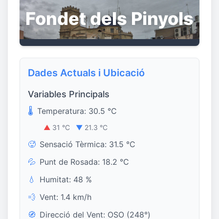
Fondet dels Pinyols
Dades Actuals i Ubicació
Variables Principals
🌡️
Temperatura: 30.5 °C
▲
31 °C
▼
21.3 °C
🥵
Sensació Tèrmica: 31.5 °C
💦
Punt de Rosada: 18.2 °C
💧
Humitat: 48 %
💨
Vent: 1.4 km/h
🧭
Direcció del Vent: OSO (248°)