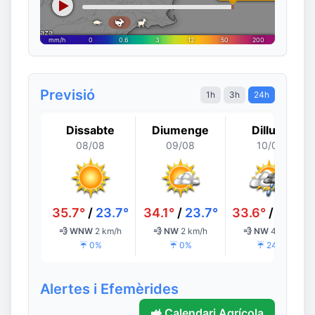
Previsió
1h
3h
24h
Dissabte
Diumenge
Dilluns
08/08
09/08
10/08
35.7°
/
23.7°
34.1°
/
23.7°
33.6°
/
24.0°
💨 WNW
2 km/h
💨 NW
2 km/h
💨 NW
4 km/h
☔ 0%
☔ 0%
☔ 24%
Alertes i Efemèrides
🚜 Calendari Agrícola