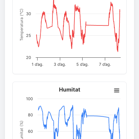
Temperatura (°C)
30
25
20
1 d’ag.
3 d’ag.
5 d’ag.
7 d’ag.
Humitat
100
80
Humitat (%)
60