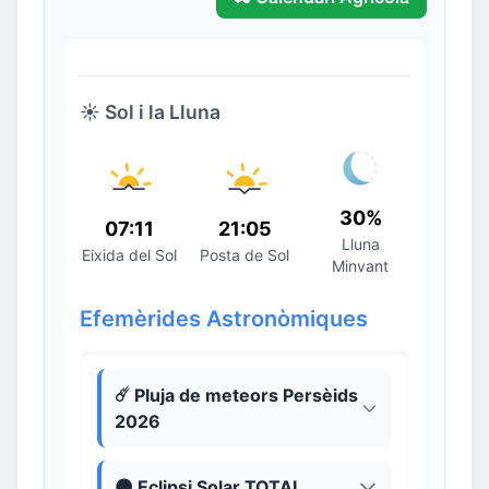
☀️ Sol i la Lluna
30%
07:11
21:05
Lluna
Eixida del Sol
Posta de Sol
Minvant
Efemèrides Astronòmiques
☄️ Pluja de meteors Persèids
2026
🌑 Eclipsi Solar TOTAL