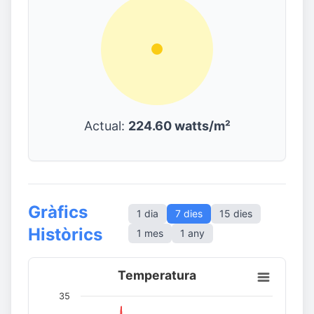
Actual:
224.60 watts/m²
Gràfics
1 dia
7 dies
15 dies
Històrics
1 mes
1 any
Temperatura
35