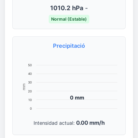
1010.2 hPa
-
Normal (Estable)
Precipitació
50
40
30
mm
20
0 mm
0 mm
10
0
0.00 mm/h
Intensidad actual: