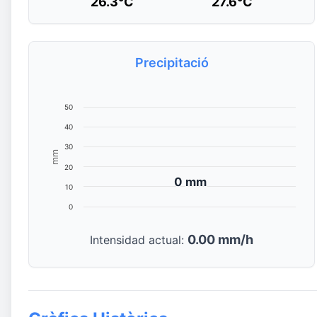
26.3°C
27.6°C
Precipitació
50
40
30
mm
20
0 mm
0 mm
10
0
0.00 mm/h
Intensidad actual: