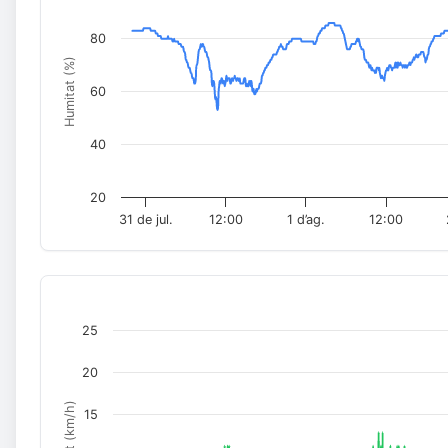
80
Humitat (%)
60
40
20
31 de jul.
12:00
1 d’ag.
12:00
25
20
Vent (km/h)
15