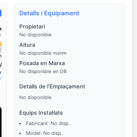
Detalls i Equipament
Propietari
luns
Dimarts
Dimecres
Dijous
No disponible
/08
11/08
12/08
13/08
Altura
No disponible msnm
Posada en Marxa
/
25.7°
34.7°
/
25.4°
34.7°
/
25.4°
35.5°
/
25.4°
No disponible en DB
W
2 km/h
💨 NW
4 km/h
💨 NNW
5 km/h
💨 NNE
3 km/h
 0%
☔ 0%
☔ 0%
☔ 0%
Detalls de l'Emplaçament
No disponible
Equips Instal·lats
Fabricant: No disp.
Model: No disp.