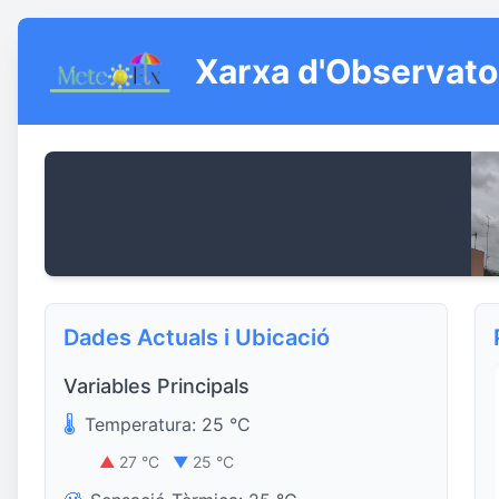
Xarxa d'Observato
Dades Actuals i Ubicació
Variables Principals
🌡️
Temperatura: 25 °C
▲
27 °C
▼
25 °C