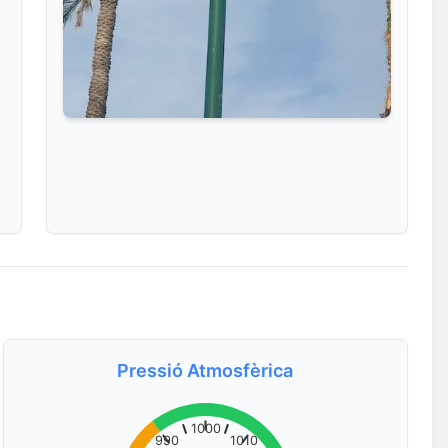
Pressió Atmosfèrica
1000
990
1010