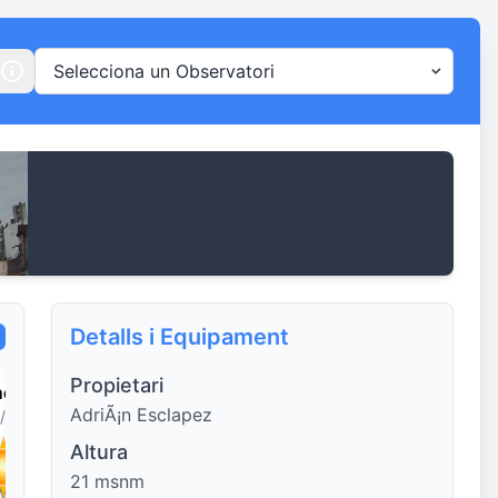
Detalls i Equipament
Propietari
menge
Dilluns
Dimarts
Dimecres
AdriÃ¡n Esclapez
/08
10/08
11/08
12/08
Altura
21 msnm