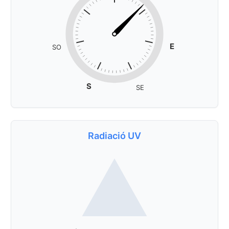
E
SO
S
SE
Radiació UV