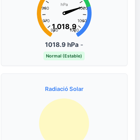
hPa
980
1020
970
1030
1.018,9
1.018,9
960
1040
1018.9 hPa
-
Normal (Estable)
Radiació Solar