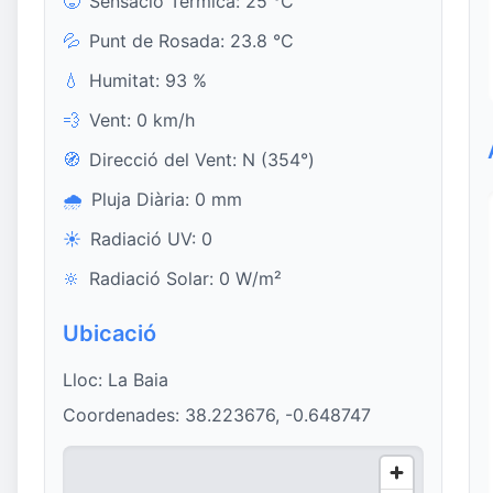
🥵
Sensació Tèrmica: 25 °C
💦
Punt de Rosada: 23.8 °C
💧
Humitat: 93 %
💨
Vent: 0 km/h
🧭
Direcció del Vent: N (354°)
🌧️
Pluja Diària: 0 mm
☀️
Radiació UV: 0
🔆
Radiació Solar: 0 W/m²
Ubicació
Lloc: La Baia
Coordenades: 38.223676, -0.648747