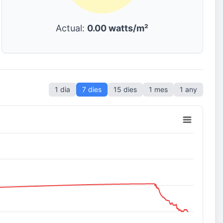
Actual:
0.00 watts/m²
1 dia
7 dies
15 dies
1 mes
1 any