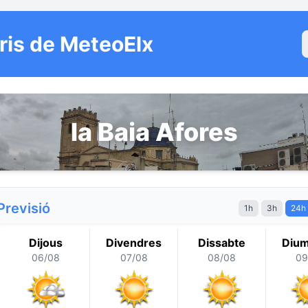
ris de MeteoElx
la Baia Afores
Previsió
1h
3h
24h
Dijous
Divendres
Dissabte
Diu
06/08
07/08
08/08
09