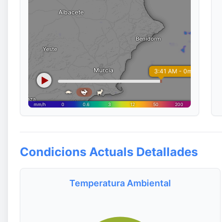
Condicions Actuals Detallades
Temperatura Ambiental