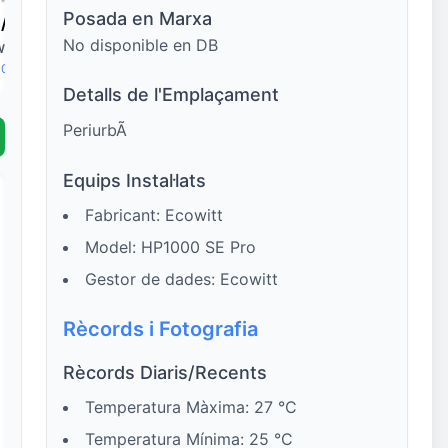
Posada en Marxa
/
22.0°
32.8°
/
24.8°
35.0°
/
25.3°
35.9°
/
26.4°
No disponible en DB
W
2 km/h
💨 NNW
5 km/h
💨 NW
5 km/h
💨 W
2 km/h
 0%
☔ 0%
☔ 0%
☔ 0%
Detalls de l'Emplaçament
PeriurbÃ
Equips Instal·lats
Fabricant: Ecowitt
Model: HP1000 SE Pro
Gestor de dades: Ecowitt
Rècords i Fotografia
Rècords Diaris/Recents
Temperatura Màxima: 27 °C
Temperatura Mínima: 25 °C