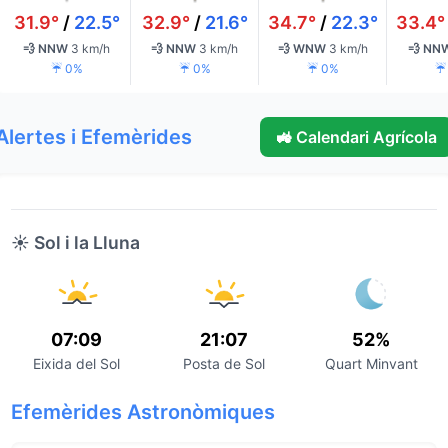
31.9°
/
22.5°
32.9°
/
21.6°
34.7°
/
22.3°
33.4°
💨 NNW
3 km/h
💨 NNW
3 km/h
💨 WNW
3 km/h
💨 NN
☔ 0%
☔ 0%
☔ 0%
☔
Alertes i Efemèrides
🚜 Calendari Agrícola
☀️ Sol i la Lluna
07:09
21:07
52%
Eixida del Sol
Posta de Sol
Quart Minvant
Efemèrides Astronòmiques