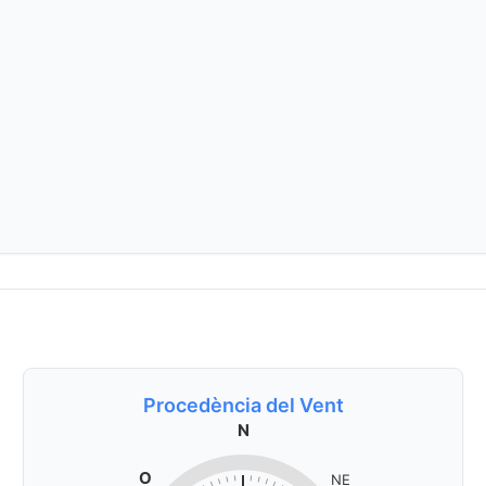
Procedència del Vent
N
O
NE