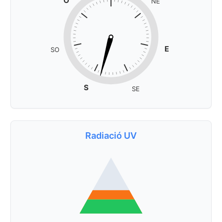
O
NE
E
SO
S
SE
Radiació UV