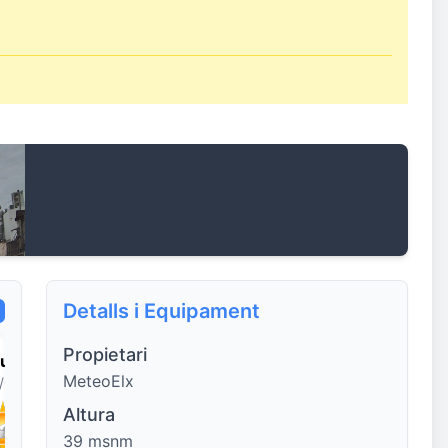
Detalls i Equipament
Propietari
luns
Dimarts
Dimecres
Dijous
MeteoElx
/08
11/08
12/08
13/08
Altura
39 msnm