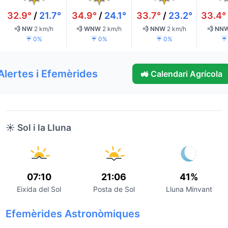
32.9°
/
21.7°
34.9°
/
24.1°
33.7°
/
23.2°
33.4°
💨 NW
2 km/h
💨 WNW
2 km/h
💨 NNW
2 km/h
💨 NN
☔ 0%
☔ 0%
☔ 0%
☔
Alertes i Efemèrides
🚜 Calendari Agrícola
☀️ Sol i la Lluna
07:10
21:06
41%
Eixida del Sol
Posta de Sol
Lluna Minvant
Efemèrides Astronòmiques