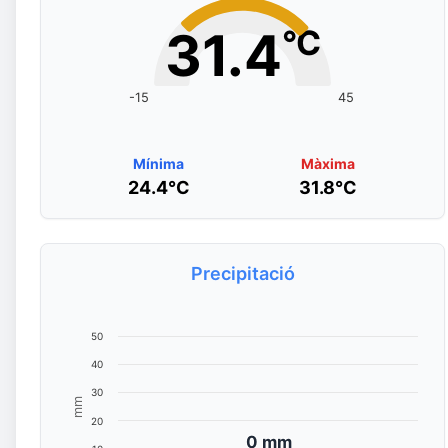
31.4
°C
-15
45
Mínima
Màxima
24.4°C
31.8°C
Precipitació
50
40
30
mm
20
0 mm
0 mm