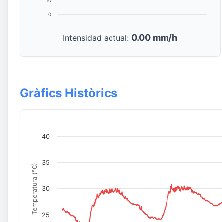
10
0
0.00 mm/h
Intensidad actual:
Gràfics Històrics
40
35
Temperatura (°C)
30
25