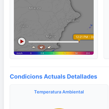
Condicions Actuals Detallades
Temperatura Ambiental