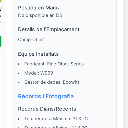
Posada en Marxa
/
24.2°
34.3°
/
25.1°
35.5°
/
26.0°
35.4°
/
25.5°
No disponible en DB
W
4 km/h
💨 NW
4 km/h
💨 NW
4 km/h
💨 NE
4 km/h
 0%
☔ 0%
☔ 0%
☔ 0%
Detalls de l'Emplaçament
Camp Obert
Equips Instal·lats
Fabricant: Fine Ofset Series
Model: WS69
Gestor de dades: Ecowitt
Rècords i Fotografia
Rècords Diaris/Recents
Temperatura Màxima: 31.8 °C
Temperatura Mínima: 24.4 °C