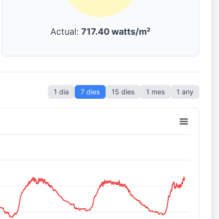
Actual:
717.40 watts/m²
1 dia
7 dies
15 dies
1 mes
1 any