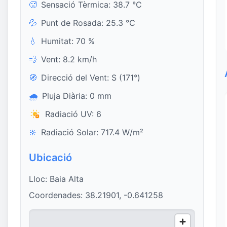
🥵
Sensació Tèrmica: 38.7 °C
💦
Punt de Rosada: 25.3 °C
💧
Humitat: 70 %
💨
Vent: 8.2 km/h
🧭
Direcció del Vent: S (171°)
🌧️
Pluja Diària: 0 mm
Radiació UV: 6
🔆
Radiació Solar: 717.4 W/m²
Ubicació
Lloc: Baia Alta
Coordenades: 38.21901, -0.641258