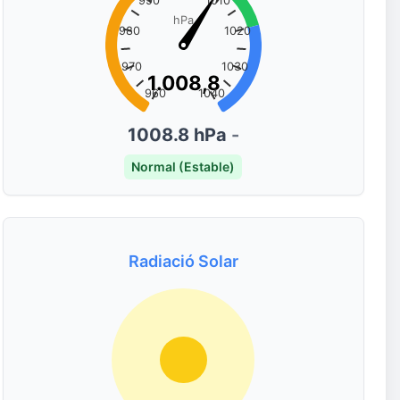
990
1010
hPa
980
1020
970
1030
1.008,8
1.008,8
960
1040
1008.8 hPa
-
Normal (Estable)
Radiació Solar