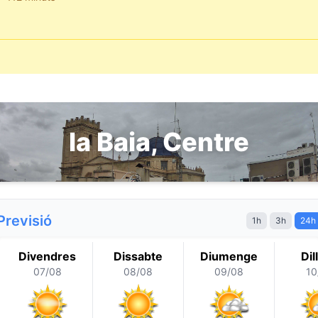
la Baia, Centre
Previsió
1h
3h
24h
Divendres
Dissabte
Diumenge
Dil
07/08
08/08
09/08
10