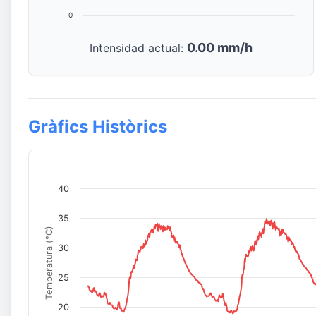
0
0.00 mm/h
Intensidad actual:
Gràfics Històrics
40
35
Temperatura (°C)
30
25
20