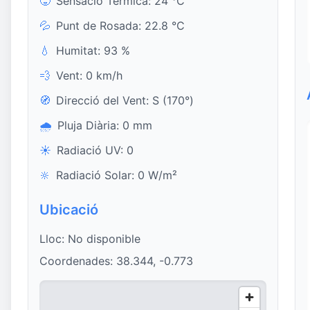
🥵
Sensació Tèrmica: 24 °C
💦
Punt de Rosada: 22.8 °C
💧
Humitat: 93 %
💨
Vent: 0 km/h
🧭
Direcció del Vent: S (170°)
🌧️
Pluja Diària: 0 mm
☀️
Radiació UV: 0
🔆
Radiació Solar: 0 W/m²
Ubicació
Lloc: No disponible
Coordenades: 38.344, -0.773