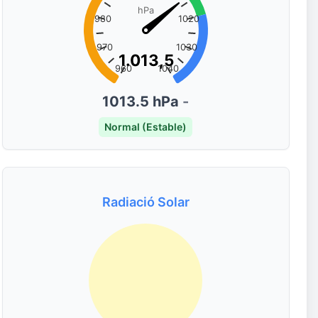
hPa
980
1020
970
1030
1.013,5
1.013,5
960
1040
1013.5 hPa
-
Normal (Estable)
Radiació Solar