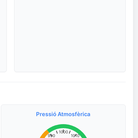
Pressió Atmosfèrica
1000
990
1010