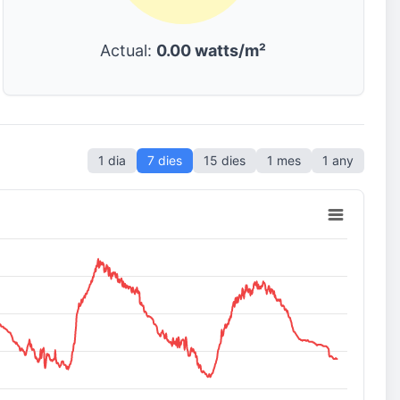
Actual:
0.00 watts/m²
1 dia
7 dies
15 dies
1 mes
1 any