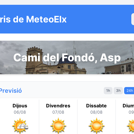
ris de MeteoElx
Cami del Fondó, Asp
Previsió
1h
3h
24h
Dijous
Divendres
Dissabte
Diu
06/08
07/08
08/08
09