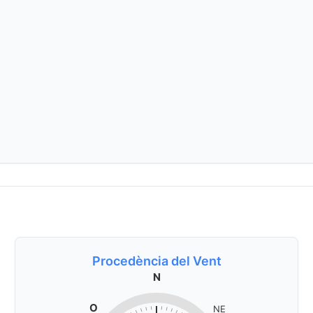
Procedència del Vent
N
O
NE