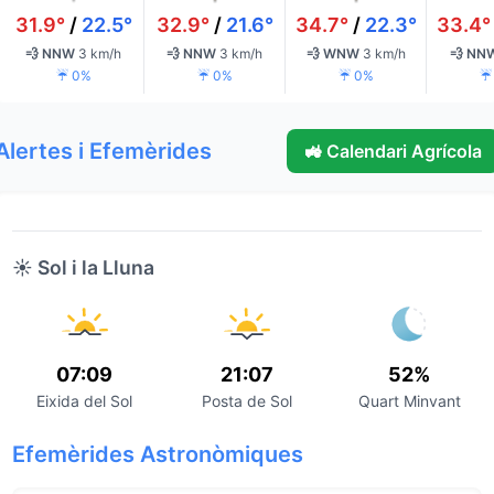
31.9°
/
22.5°
32.9°
/
21.6°
34.7°
/
22.3°
33.4°
💨 NNW
3 km/h
💨 NNW
3 km/h
💨 WNW
3 km/h
💨 NN
☔ 0%
☔ 0%
☔ 0%
☔
Alertes i Efemèrides
🚜 Calendari Agrícola
☀️ Sol i la Lluna
07:09
21:07
52%
Eixida del Sol
Posta de Sol
Quart Minvant
Efemèrides Astronòmiques