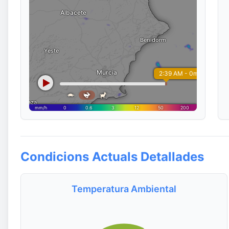
Condicions Actuals Detallades
Temperatura Ambiental