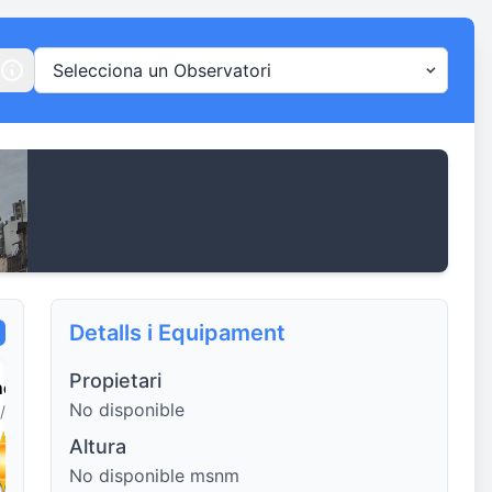
Detalls i Equipament
Propietari
menge
Dilluns
Dimarts
Dimecres
No disponible
/08
10/08
11/08
12/08
Altura
No disponible msnm