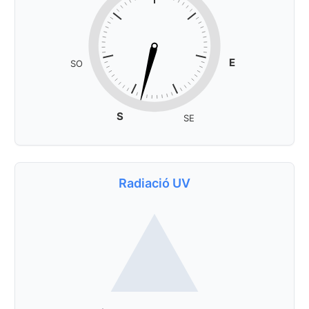
E
SO
S
SE
Radiació UV