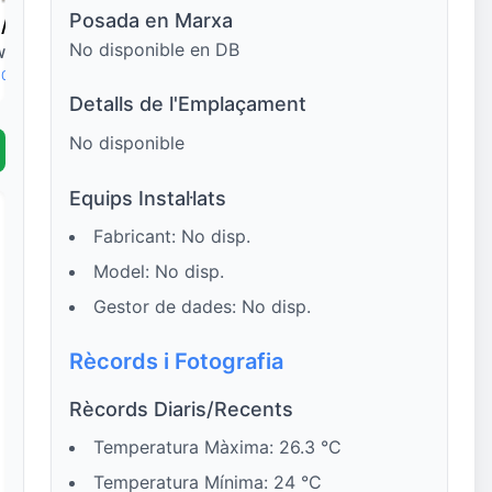
Posada en Marxa
/
22.0°
32.8°
/
24.8°
35.0°
/
25.3°
35.9°
/
26.4°
No disponible en DB
W
2 km/h
💨 NNW
5 km/h
💨 NW
5 km/h
💨 W
2 km/h
 0%
☔ 0%
☔ 0%
☔ 0%
Detalls de l'Emplaçament
No disponible
Equips Instal·lats
Fabricant: No disp.
Model: No disp.
Gestor de dades: No disp.
Rècords i Fotografia
Rècords Diaris/Recents
Temperatura Màxima: 26.3 °C
Temperatura Mínima: 24 °C