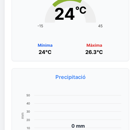
24
°C
-15
45
Mínima
Màxima
24°C
26.3°C
Precipitació
50
40
30
mm
20
0 mm
0 mm
10