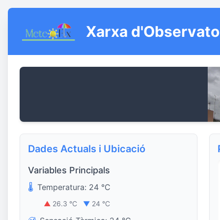
Xarxa d'Observato
Dades Actuals i Ubicació
Variables Principals
🌡️
Temperatura: 24 °C
▲
26.3 °C
▼
24 °C