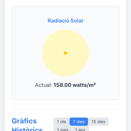
Radiació Solar
Actual:
158.00 watts/m²
Gràfics
1 dia
7 dies
15 dies
Històrics
1 mes
1 any