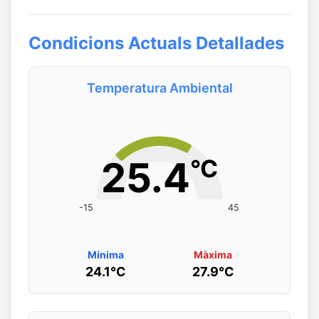
Condicions Actuals Detallades
Temperatura Ambiental
25.4
°C
-15
45
Mínima
Màxima
24.1°C
27.9°C