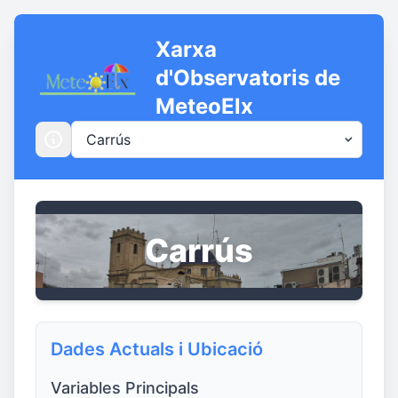
Xarxa
d'Observatoris de
MeteoElx
Carrús
Dades Actuals i Ubicació
Variables Principals