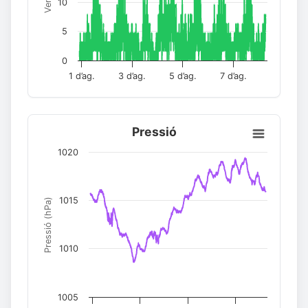
10
5
0
1 d’ag.
3 d’ag.
5 d’ag.
7 d’ag.
Pressió
1020
1015
Pressió (hPa)
1010
1005