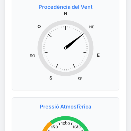
Procedència del Vent
N
O
NE
E
SO
S
SE
Pressió Atmosfèrica
1000
990
1010