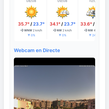
08/08
09/08
10/08
35.7°
/
23.7°
34.1°
/
23.7°
33.6°
/
24.0°
💨 WNW
2 km/h
💨 NW
2 km/h
💨 NW
4 km/h
☔ 0%
☔ 0%
☔ 24%
Webcam en Directe