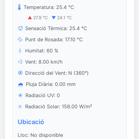
🌡️
Temperatura: 25.4 °C
▲
27.9 °C
▼
24.1 °C
🥵
Sensació Tèrmica: 25.4 °C
💦
Punt de Rosada: 17.10 °C
💧
Humitat: 60 %
💨
Vent: 8.00 km/h
🧭
Direcció del Vent: N (360°)
🌧️
Pluja Diària: 0.00 mm
☀️
Radiació UV: 0
🔆
Radiació Solar: 158.00 W/m²
Ubicació
Lloc: No disponible