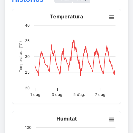
Temperatura
40
35
Temperatura (°C)
30
25
20
1 d’ag.
3 d’ag.
5 d’ag.
7 d’ag.
Humitat
100