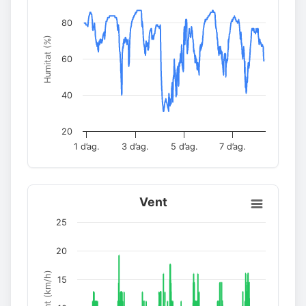
80
Humitat (%)
60
40
20
1 d’ag.
3 d’ag.
5 d’ag.
7 d’ag.
Vent
25
20
Vent (km/h)
15