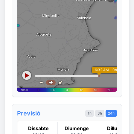
Previsió
1h
3h
24h
Dissabte
Diumenge
Dilluns